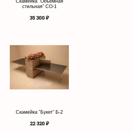
Скамейка "Объемная
стильная" СО-1
35 300
₽
Скамейка "Букет" Б-2
22 320
₽