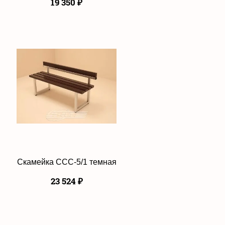
19 350
₽
Скамейка ССС-5/1 темная
23 524
₽